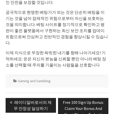
인 안전을 보장할 것입니다.
궁극적으로 현명한 베팅가가 되는 것은 단순히 베팅을 이
기는 것을 넘어 잠재적인 위험으로부터 자신을 보호하는
것을 의미합니다. 베팅 사이트를 정기적으로 확인하고 평
판이 좋은 플랫폼에서 구현하는 최신 보안 조치를 업데이
트함으로써 안심하고 전반적인 경험을 향상시킬 수 있습니
다.
이제 지식으로 무장한 짜릿한 내기를 향해 나아가세요! 기
억하세요: 운은 자신의 본능을 신뢰할 뿐만 아니라 베팅 장
소를 선택할 때 주의를 기울이는 사람들을 선호합니다
Gaming and Gambling
Post
Previous
Next
레이디알바로서의 재
Free 100 Sign Up Bonus:
navigation
post:
post:
무 안정성 달성하기
Claim Your Bonus And