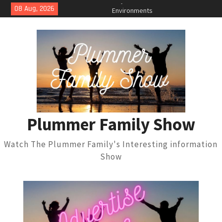
Skip
08 Aug, 2026
Best Mind Sports To Play: Brain
to
Games For People Who Prefer
content
Zero Physical Activity
Best Dog Sports And Physical
Games: Fun Ways To Keep Your
Pet Active (Without Forcing It)
맥스롤 베팅 성공률 높이는 실전
전략
토지노솔루션이 스포츠 플랫폼
의 회원 경험 혁신을 이끄는 이유
Baccarat Gameplay Flow And
Plummer Family Show
Player Decision Patterns In Online
Environments
Watch The Plummer Family's Interesting information
Show