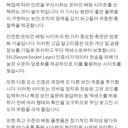
해짐에 따라 안전을 우선시하는 온라인 베팅 사이트를 선
택하는 것이 필수적입니다. 이 기사는 평판이 좋은 플랫폼
이 구현하는 보안 조치의 영역을 깊이 파고들어 귀중한 통
찰력을 제공합니다.
안전한 온라인 베팅 사이트의 한 가지 중요한 측면은 암호
화 기술입니다. 이러한 고급 알고리즘은 모든 개인 및 금융
정보를 기밀로 유지하고 무단 액세스로부터 보호합니다.
SSL(Secure Socket Layer) 인증서가 데이터 전송을 위해 더
높은 수준의 암호화를 제공하므로 이를 활용하는 사이트를
찾습니다.
또한 다중 요소 인증은 계정에 또 다른 보안 계층을 추가합
니다. 이러한 사이트는 모바일 장치로 전송된 고유 코드를
입력하거나 특정 보안 질문에 응답하는 등 액세스를 허용
하기 전에 여러 형태의 확인을 요구하므로 무단 로그인 시
도의 위험을 크게 줄입니다.
또한 최고 수준의 베팅 플랫폼은 정기적인 취약성 평가와
침투 테스트를 통해 시스템의 취약점을 사전에 파악합니