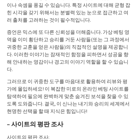
이나 속셈을 풍길 수 있습니다. 특정 사이트에 대해 균형 잡
힌 시각을 갖기 위해서는 분별력 있는 눈으로 접근하고 여
러 출처를 고려하는 것이 필수적입니다.
증언은 믹스에 또 다른 신뢰성을 더해줍니다. 가상 베팅 영
역을 이미 횡단하고 승리를 거둔 사람들(또는 그 과정에서
귀중한 교훈을 얻은 사람들)의 직접적인 설명을 제공합니
다. 이러한 이야기는 잠재적인 함정을 피하면서 성공을 향
해 안내하는 영감이나 경고의 이야기 역할을 할 수 있습니
다.
그러므로 이 귀중한 도구를 마음대로 활용하여 리뷰와 평
가에 몰입하세요! 이 복잡한 미로의 온라인 베팅 사이트를
탐색하여 필요에 완벽하게 맞춘 숨겨진 보석을 찾을 수 있
도록 도와줍니다. 결국, 이 신나는 내기와 승리의 세계에서
현명한 선택을 할 때 지식은 힘입니다!
– 사이트의 평판 조사
사이트의 평판 조사: