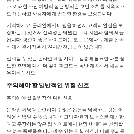
다. 이러한 사전 예방적 접근 방식은 보안 조치를 지속적으
로 개선하고 사용자에게 안전한 환경을 보장합니다.
기억하세요: 온라인에서 베팅을 하면서 고객의 안심을 보
장하는 데 있어서 신뢰성은 탁월한 고객 지원과 함께 제공
됩니다. 평판이 좋은 사이트에는 모든 문제나 문제를 신속
하게 해결하기 위해 24시간 전담 팀이 있습니다.
신뢰할 수 있는 온라인 베팅 사이트 검증에 필요한 다른 중
요한 측면에 대해 더 깊이 파고드는 동안 계속해서 채널을
유지하십시오!
주의해야 할 일반적인 위험 신호
주의해야 할 일반적인 위험 신호
온라인 베팅과 관련하여 수많은 옵션을 탐색하는 것은 어
려운 작업일 수 있습니다. 최고의 확률과 보너스를 제공한
다고 주장하는 많은 웹 사이트에서 현명한 베터는 신뢰할
수 없는 플랫폼을 나타낼 수 있는 위험 신호에 대해 주의를