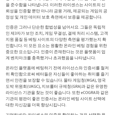
을 준수함을 나타냅니다. 이러한 라이센스는 사이트의 신
뢰성을 인증할 뿐만 아니라 금융 거래, 제공되는 게임의 공
정성 및 개인 데이터 보호 측면에서 보증을 제공합니다.
인증은 그러나 단순한 합법성을 넘어서요. 그들은 독립적
인 제3자가 보안 조치, 게임 무결성, 결제 처리 시스템, 고객
지원 품질 등 베팅 사이트의 다양한 측면을 평가했는지 확
인합니다. 이 모든 요소는 원활한 온라인 베팅 경험을 위한
중요한 요소입니다. 인증이 존재한다는 것은 플랫폼이 업
계 벤치마크를 충족했거나 초과했음을 나타냅니다.
온라인 플랫폼에 베팅하기 전에 라이선스와 인증서를 철저
히 확인함으로써 베터들은 자신들이 좋아하는 취미를 즐기
면서 안전을 보장할 수 있습니다. 몰타 게임청(MGA), 영국
도박 위원회(UKGC), 지브롤터 규제청(GRA)과 같은 유명한
라이선스 기관을 찾는 것이 좋습니다. 또한 eCOGRA와 같은
기관의 평판이 좋은 인증서는 온라인 베팅 사이트 선택에
대한 자신감을 더욱 향상시킵니다.
기억하세요: 라이센스와 인증을 확인하는 것은 선택한 플