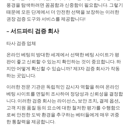
풍경을 탐색하려면 꼼꼼함과 신중함이 필요합니다. 그렇기
때문에 모든 단계에서 더 안전한 선택을 보장하는 이러한
권장 검증 도구와 서비스를 제공합니다!
– 서드파티 검증 회사
타사 검증 업체
온라인 베팅의 방대한 세계에서 선택한 베팅 사이트가 평
판이 좋고 신뢰할 수 있는지 확인하는 것이 중요합니다. 하
지만 어떻게 확신할 수 있습니까? 제3자 검증 회사가 작동
하는 곳입니다.
이러한 전문 기관은 독립적인 감시자 역할을 하며 온라인
베팅 사이트를 면밀히 조사하여 정당성과 신뢰성을 결정합
니다. 이러한 검증 회사는 라이선스, 보안 조치, 결제 옵션,
고객 지원 품질 등의 요소에 대한 철저한 평가를 수행함으
로써 안전한 도박 환경을 추구하는 베터들에게 매우 귀중
한 통찰력을 제공합니다.