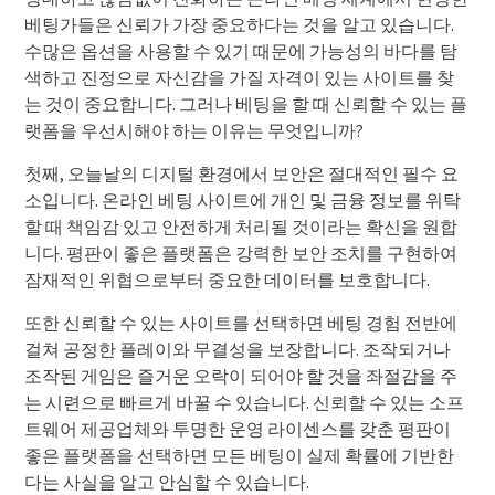
베팅가들은 신뢰가 가장 중요하다는 것을 알고 있습니다.
수많은 옵션을 사용할 수 있기 때문에 가능성의 바다를 탐
색하고 진정으로 자신감을 가질 자격이 있는 사이트를 찾
는 것이 중요합니다. 그러나 베팅을 할 때 신뢰할 수 있는 플
랫폼을 우선시해야 하는 이유는 무엇입니까?
첫째, 오늘날의 디지털 환경에서 보안은 절대적인 필수 요
소입니다. 온라인 베팅 사이트에 개인 및 금융 정보를 위탁
할 때 책임감 있고 안전하게 처리될 것이라는 확신을 원합
니다. 평판이 좋은 플랫폼은 강력한 보안 조치를 구현하여
잠재적인 위협으로부터 중요한 데이터를 보호합니다.
또한 신뢰할 수 있는 사이트를 선택하면 베팅 경험 전반에
걸쳐 공정한 플레이와 무결성을 보장합니다. 조작되거나
조작된 게임은 즐거운 오락이 되어야 할 것을 좌절감을 주
는 시련으로 빠르게 바꿀 수 있습니다. 신뢰할 수 있는 소프
트웨어 제공업체와 투명한 운영 라이센스를 갖춘 평판이
좋은 플랫폼을 선택하면 모든 베팅이 실제 확률에 기반한
다는 사실을 알고 안심할 수 있습니다.