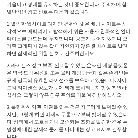
기울이고 경계를 유지하는 것이 중요합니다. 주의해야 할
일반적인 경고 신호는 다음과 같습니다.
1. 열악한 웹사이트 디자인: 평판이 좋은 베팅 사이트는 시
각적으로 매력적이고 탐색하기 쉬운 사용자 친화적인 인터
페이스를 만드는 데 투자합니다. 링크가 끊어져 있거나 오
래된 그래픽이 있는 잘 디자인되지 않은 웹 사이트를 발견
하면 잠재적인 위험 신호로 간주하십시오.
2. 라이센스 정보 부족: 신뢰할 수 있는 온라인 베팅 플랫폼
은 영국 도박 위원회 또는 몰타 게임 당국과 같은 존경받는
규제 당국의 유효한 라이선스를 보유하고 있습니다. 사이
트의 라이센스 정보가 눈에 띄게 표시되는지 항상 확인하
십시오. 그렇지 않은 경우 주의를 기울여 진행하십시오.
3. 불명확한 약관: 약관을 읽는 것은 지루하게 느껴질 수 있
지만, 그렇게 하면 미래의 두통으로부터 벗어날 수 있습니
다. 정책에서 모호하거나 모순되는 조항을 발견한 경우 투
명성에 대한 잠재적 문제를 나타내는 경고 표시로 간주합
니다.